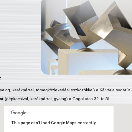
:
yalog, kerékpárral, tömegközlekedési eszközökkel) a Kálvária sugárút 2
at
(gépkocsival, kerékpárral, gyalog) a Gogol utca 32. felől
This page can't load Google Maps correctly.