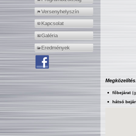
Versenyhelyszín
Kapcsolat
Galéria
Eredmények
Megközelítés
főbejárat
(g
hátsó bejár