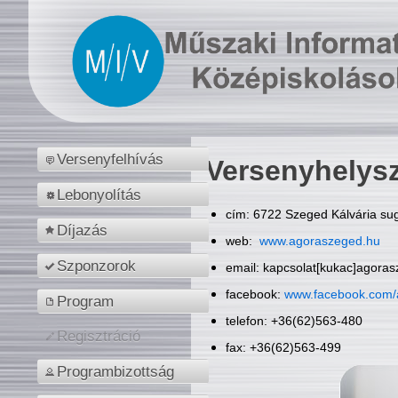
Versenyfelhívás
Versenyhelys
Lebonyolítás
cím: 6722 Szeged Kálvária sug
Díjazás
web:
www.agoraszeged.hu
Szponzorok
email: kapcsolat[kukac]agora
facebook:
www.facebook.com/
Program
telefon: +36(62)563-480
Regisztráció
fax: +36(62)563-499
Programbizottság