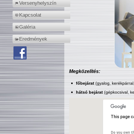
Versenyhelyszín
Kapcsolat
Galéria
Eredmények
Megközelítés:
főbejárat
(gyalog, kerékpárral
hátsó bejárat
(gépkocsival, ke
This page c
Do you own t