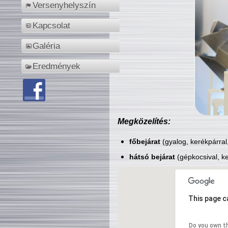
Versenyhelyszín
Kapcsolat
Galéria
Eredmények
Megközelítés:
főbejárat
(gyalog, kerékpárral
hátsó bejárat
(gépkocsival, ke
This page c
Do you own t