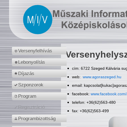
Versenyfelhívás
Versenyhelys
Lebonyolítás
cím: 6722 Szeged Kálvária sug
Díjazás
web:
www.agoraszeged.hu
Szponzorok
email: kapcsolat[kukac]agora
facebook:
www.facebook.com/
Program
telefon: +36(62)563-480
Regisztráció
fax: +36(62)563-499
Programbizottság