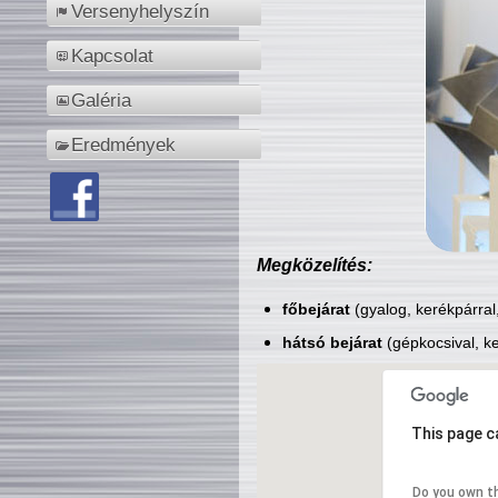
Versenyhelyszín
Kapcsolat
Galéria
Eredmények
Megközelítés:
főbejárat
(gyalog, kerékpárral
hátsó bejárat
(gépkocsival, ke
This page c
Do you own t