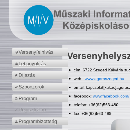
Versenyfelhívás
Versenyhelys
Lebonyolítás
cím: 6722 Szeged Kálvária sug
Díjazás
web:
www.agoraszeged.hu
Szponzorok
email: kapcsolat[kukac]agora
facebook:
www.facebook.com/
Program
telefon: +36(62)563-480
Regisztráció
fax: +36(62)563-499
Programbizottság