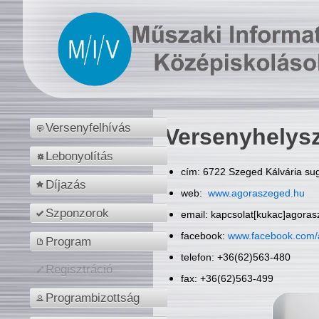
Versenyfelhívás
Versenyhelys
Lebonyolítás
cím: 6722 Szeged Kálvária sug
Díjazás
web:
www.agoraszeged.hu
Szponzorok
email: kapcsolat[kukac]agora
facebook:
www.facebook.com/
Program
telefon: +36(62)563-480
Regisztráció
fax: +36(62)563-499
Programbizottság