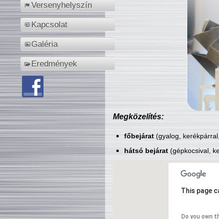
Versenyhelyszín
Kapcsolat
Galéria
Eredmények
Megközelítés:
főbejárat
(gyalog, kerékpárral
hátsó bejárat
(gépkocsival, ke
This page c
Do you own t