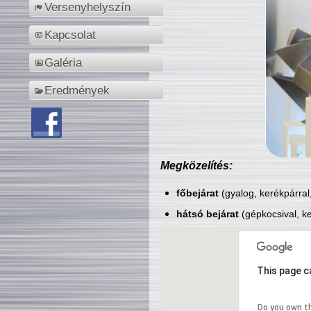
Versenyhelyszín
Kapcsolat
Galéria
Eredmények
Megközelítés:
főbejárat
(gyalog, kerékpárral
hátsó bejárat
(gépkocsival, ke
This page c
Do you own t