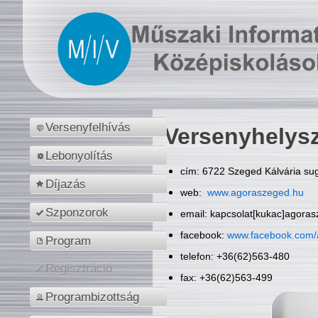
Versenyfelhívás
Versenyhelys
Lebonyolítás
cím: 6722 Szeged Kálvária sug
Díjazás
web:
www.agoraszeged.hu
Szponzorok
email: kapcsolat[kukac]agora
facebook:
www.facebook.com/
Program
telefon: +36(62)563-480
Regisztráció
fax: +36(62)563-499
Programbizottság