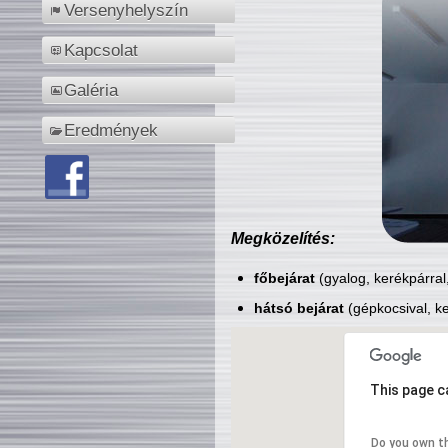
Versenyhelyszín
Kapcsolat
Galéria
Eredmények
Megközelítés:
főbejárat
(gyalog, kerékpárral
hátsó bejárat
(gépkocsival, ke
This page c
Do you own t