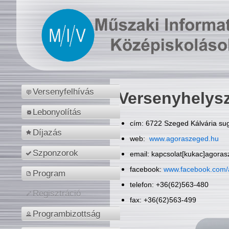
Versenyfelhívás
Versenyhelys
Lebonyolítás
cím: 6722 Szeged Kálvária sug
Díjazás
web:
www.agoraszeged.hu
Szponzorok
email: kapcsolat[kukac]agora
facebook:
www.facebook.com/
Program
telefon: +36(62)563-480
Regisztráció
fax: +36(62)563-499
Programbizottság