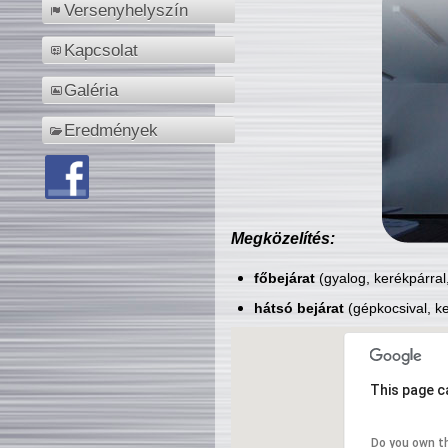
Versenyhelyszín
Kapcsolat
Galéria
Eredmények
Megközelítés:
főbejárat
(gyalog, kerékpárral
hátsó bejárat
(gépkocsival, ke
This page c
Do you own t