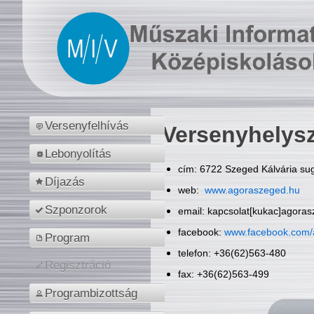
Versenyfelhívás
Versenyhelys
Lebonyolítás
cím: 6722 Szeged Kálvária sug
Díjazás
web:
www.agoraszeged.hu
Szponzorok
email: kapcsolat[kukac]agora
facebook:
www.facebook.com/
Program
telefon: +36(62)563-480
Regisztráció
fax: +36(62)563-499
Programbizottság