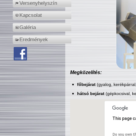
Versenyhelyszín
Kapcsolat
Galéria
Eredmények
Megközelítés:
főbejárat
(gyalog, kerékpárral
hátsó bejárat
(gépkocsival, ke
This page c
Do you own t