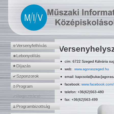
Versenyfelhívás
Versenyhelys
Lebonyolítás
cím: 6722 Szeged Kálvária sug
Díjazás
web:
www.agoraszeged.hu
Szponzorok
email: kapcsolat[kukac]agora
facebook:
www.facebook.com/
Program
telefon: +36(62)563-480
Regisztráció
fax: +36(62)563-499
Programbizottság