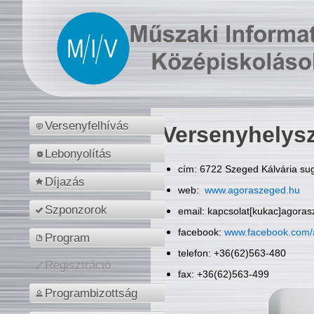
Versenyfelhívás
Versenyhelys
Lebonyolítás
cím: 6722 Szeged Kálvária sug
Díjazás
web:
www.agoraszeged.hu
Szponzorok
email: kapcsolat[kukac]agora
facebook:
www.facebook.com/
Program
telefon: +36(62)563-480
Regisztráció
fax: +36(62)563-499
Programbizottság