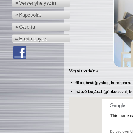
Versenyhelyszín
Kapcsolat
Galéria
Eredmények
Megközelítés:
főbejárat
(gyalog, kerékpárral
hátsó bejárat
(gépkocsival, ke
This page c
Do you own t