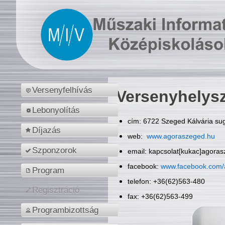
Versenyfelhívás
Versenyhelys
Lebonyolítás
cím: 6722 Szeged Kálvária sug
Díjazás
web:
www.agoraszeged.hu
Szponzorok
email: kapcsolat[kukac]agora
facebook:
www.facebook.com/
Program
telefon: +36(62)563-480
Regisztráció
fax: +36(62)563-499
Programbizottság