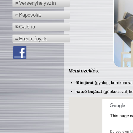
Versenyhelyszín
Kapcsolat
Galéria
Eredmények
Megközelítés:
főbejárat
(gyalog, kerékpárral
hátsó bejárat
(gépkocsival, ke
This page c
Do you own t