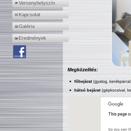
Versenyhelyszín
Kapcsolat
Galéria
Eredmények
Megközelítés:
főbejárat
(gyalog, kerékpárral
hátsó bejárat
(gépkocsival, ke
This page c
Do you own t