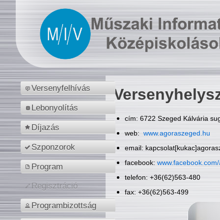
Versenyfelhívás
Versenyhelys
Lebonyolítás
cím: 6722 Szeged Kálvária sug
Díjazás
web:
www.agoraszeged.hu
Szponzorok
email: kapcsolat[kukac]agora
facebook:
www.facebook.com/
Program
telefon: +36(62)563-480
Regisztráció
fax: +36(62)563-499
Programbizottság