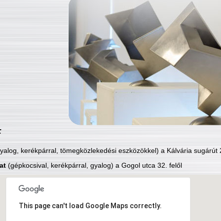
:
yalog, kerékpárral, tömegközlekedési eszközökkel) a Kálvária sugárút 2
at
(gépkocsival, kerékpárral, gyalog) a Gogol utca 32. felől
This page can't load Google Maps correctly.