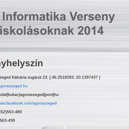
yhelyszín
zeged Kálvária sugárút 23. [ 46.2518393, 20.1397437 ]
goraszeged.hu
solat[kukac]agoraszeged[pont]hu
ww.facebook.com/agoraszeged
6(62)563-480
)563-499