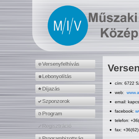
Versenyfelhívás
Versen
Lebonyolítás
cím: 6722 S
Díjazás
web:
www.a
Szponzorok
email: kapc
facebook:
w
Program
telefon: +3
Regisztráció
fax: +36(62
Programbizottság