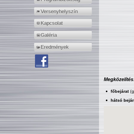
Versenyhelyszín
Kapcsolat
Galéria
Eredmények
Megközelítés
főbejárat
(g
hátsó bejár