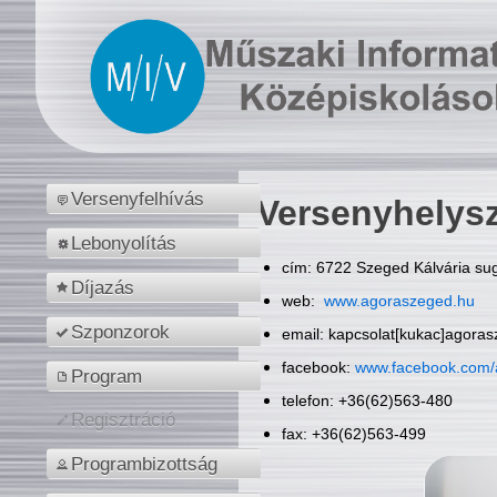
Versenyfelhívás
Versenyhelys
Lebonyolítás
cím: 6722 Szeged Kálvária sug
Díjazás
web:
www.agoraszeged.hu
Szponzorok
email: kapcsolat[kukac]agora
facebook:
www.facebook.com/
Program
telefon: +36(62)563-480
Regisztráció
fax: +36(62)563-499
Programbizottság