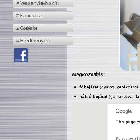
Versenyhelyszín
Kapcsolat
Galéria
Eredmények
Megközelítés:
főbejárat
(gyalog, kerékpárral
hátsó bejárat
(gépkocsival, ke
This page c
Do you own t