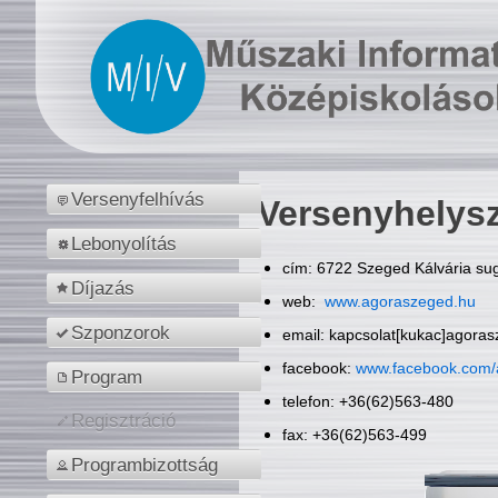
Versenyfelhívás
Versenyhelys
Lebonyolítás
cím: 6722 Szeged Kálvária sug
Díjazás
web:
www.agoraszeged.hu
Szponzorok
email: kapcsolat[kukac]agora
facebook:
www.facebook.com/
Program
telefon: +36(62)563-480
Regisztráció
fax: +36(62)563-499
Programbizottság