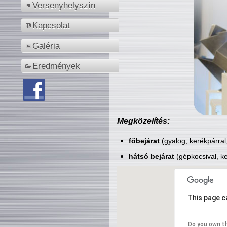
Versenyhelyszín
Kapcsolat
Galéria
Eredmények
Megközelítés:
főbejárat
(gyalog, kerékpárral
hátsó bejárat
(gépkocsival, ke
This page c
Do you own t