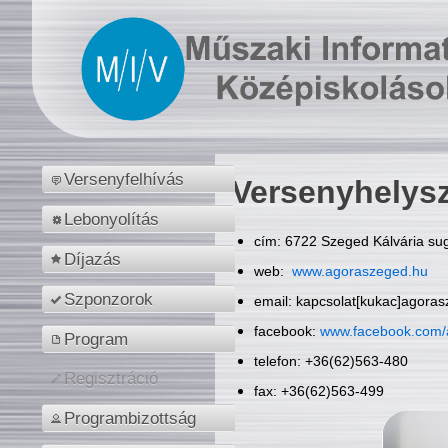
Versenyfelhívás
Versenyhelys
Lebonyolítás
cím: 6722 Szeged Kálvária sug
Díjazás
web:
www.agoraszeged.hu
Szponzorok
email: kapcsolat[kukac]agora
facebook:
www.facebook.com/
Program
telefon: +36(62)563-480
Regisztráció
fax: +36(62)563-499
Programbizottság