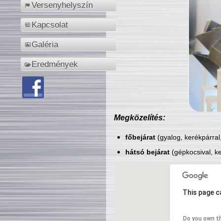
Versenyhelyszín
Kapcsolat
Galéria
Eredmények
Megközelítés:
főbejárat
(gyalog, kerékpárral
hátsó bejárat
(gépkocsival, ke
This page c
Do you own t