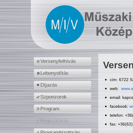
Versenyfelhívás
Versen
Lebonyolítás
cím: 6722 S
Díjazás
web:
www.a
Szponzorok
email: kapc
facebook:
w
Program
telefon: +3
Regisztráció
fax: +36(62
Programbizottság