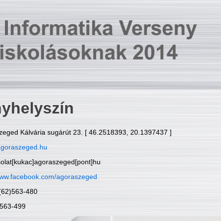
yhelyszín
zeged Kálvária sugárút 23. [ 46.2518393, 20.1397437 ]
goraszeged.hu
solat[kukac]agoraszeged[pont]hu
ww.facebook.com/agoraszeged
6(62)563-480
)563-499