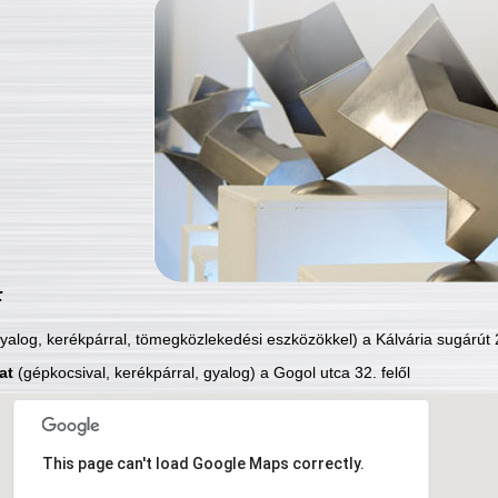
:
yalog, kerékpárral, tömegközlekedési eszközökkel) a Kálvária sugárút 2
at
(gépkocsival, kerékpárral, gyalog) a Gogol utca 32. felől
This page can't load Google Maps correctly.