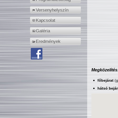
Versenyhelyszín
Kapcsolat
Galéria
Eredmények
Megközelítés
főbejárat
(g
hátsó bejár