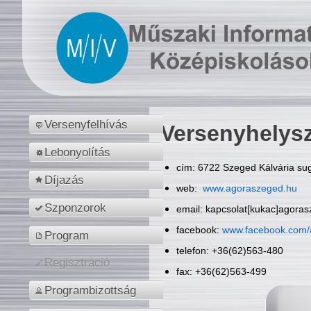
Versenyfelhívás
Versenyhelys
Lebonyolítás
cím: 6722 Szeged Kálvária sug
Díjazás
web:
www.agoraszeged.hu
Szponzorok
email: kapcsolat[kukac]agora
facebook:
www.facebook.com/
Program
telefon: +36(62)563-480
Regisztráció
fax: +36(62)563-499
Programbizottság