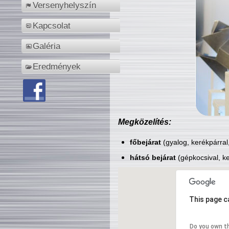
Versenyhelyszín
Kapcsolat
Galéria
Eredmények
Megközelítés:
főbejárat
(gyalog, kerékpárral
hátsó bejárat
(gépkocsival, ke
This page c
Do you own t