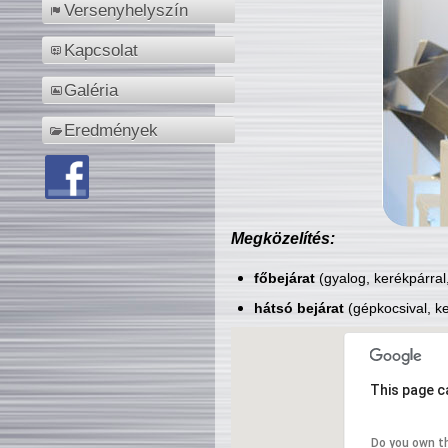
Versenyhelyszín
Kapcsolat
Galéria
Eredmények
Megközelítés:
főbejárat
(gyalog, kerékpárral
hátsó bejárat
(gépkocsival, ke
This page c
Do you own t