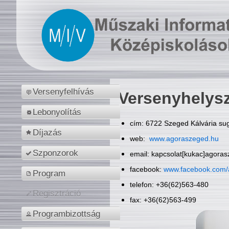
Versenyfelhívás
Versenyhelys
Lebonyolítás
cím: 6722 Szeged Kálvária sug
Díjazás
web:
www.agoraszeged.hu
Szponzorok
email: kapcsolat[kukac]agora
facebook:
www.facebook.com/
Program
telefon: +36(62)563-480
Regisztráció
fax: +36(62)563-499
Programbizottság