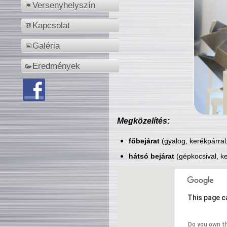
Versenyhelyszín
Kapcsolat
Galéria
Eredmények
Megközelítés:
főbejárat
(gyalog, kerékpárral
hátsó bejárat
(gépkocsival, ke
This page c
Do you own t