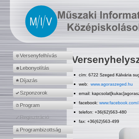
Versenyfelhívás
Versenyhelys
Lebonyolítás
cím: 6722 Szeged Kálvária sug
Díjazás
web:
www.agoraszeged.hu
Szponzorok
email: kapcsolat[kukac]agora
facebook:
www.facebook.com/
Program
telefon: +36(62)563-480
Regisztráció
fax: +36(62)563-499
Programbizottság