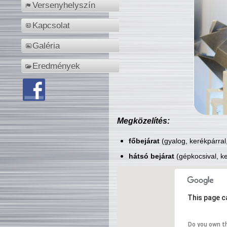
Versenyhelyszín
Kapcsolat
Galéria
Eredmények
Megközelítés:
főbejárat
(gyalog, kerékpárral
hátsó bejárat
(gépkocsival, ke
This page c
Do you own t