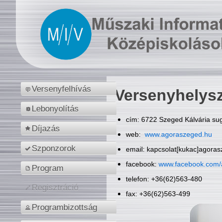
Versenyfelhívás
Versenyhelys
Lebonyolítás
cím: 6722 Szeged Kálvária sug
Díjazás
web:
www.agoraszeged.hu
Szponzorok
email: kapcsolat[kukac]agora
facebook:
www.facebook.com/
Program
telefon: +36(62)563-480
Regisztráció
fax: +36(62)563-499
Programbizottság