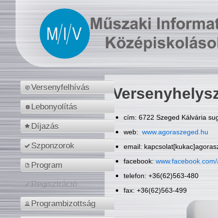
Versenyfelhívás
Versenyhelys
Lebonyolítás
cím: 6722 Szeged Kálvária sug
Díjazás
web:
www.agoraszeged.hu
Szponzorok
email: kapcsolat[kukac]agora
facebook:
www.facebook.com/
Program
telefon: +36(62)563-480
Regisztráció
fax: +36(62)563-499
Programbizottság