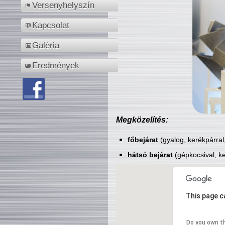
Versenyhelyszín
Kapcsolat
Galéria
Eredmények
Megközelítés:
főbejárat
(gyalog, kerékpárral
hátsó bejárat
(gépkocsival, ke
This page c
Do you own t