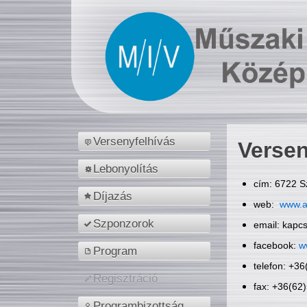
Versenyfelhívás
Versen
Lebonyolítás
cím: 6722 S
Díjazás
web:
www.a
Szponzorok
email: kapc
facebook:
w
Program
telefon: +3
Regisztráció
fax: +36(62
Programbizottság