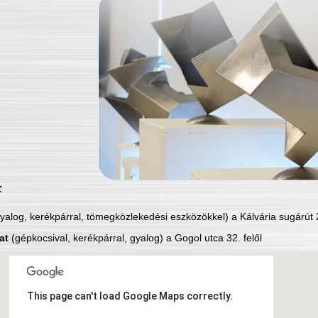
:
yalog, kerékpárral, tömegközlekedési eszközökkel) a Kálvária sugárút 2
at
(gépkocsival, kerékpárral, gyalog) a Gogol utca 32. felől
This page can't load Google Maps correctly.