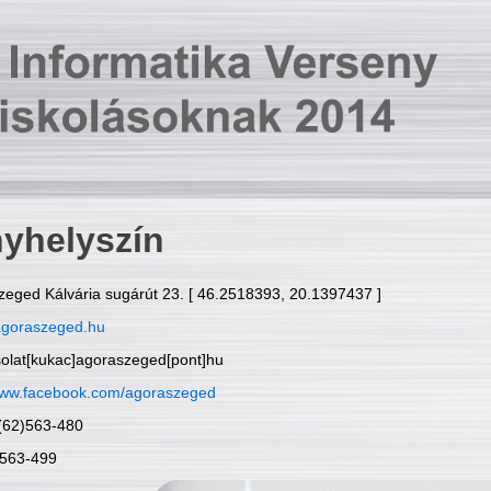
yhelyszín
zeged Kálvária sugárút 23. [ 46.2518393, 20.1397437 ]
goraszeged.hu
solat[kukac]agoraszeged[pont]hu
ww.facebook.com/agoraszeged
6(62)563-480
)563-499