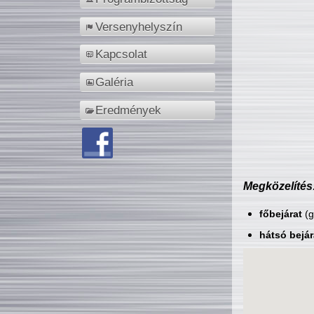
Versenyhelyszín
Kapcsolat
Galéria
Eredmények
Megközelítés
főbejárat
(g
hátsó bejár