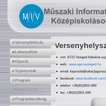
Versenyfelhívás
Versenyhelys
Lebonyolítás
cím: 6722 Szeged Kálvária sug
Díjazás
web:
www.agoraszeged.hu
Szponzorok
email: kapcsolat[kukac]agora
facebook:
www.facebook.com/
Program
telefon: +36(62)563-480
Regisztráció
fax: +36(62)563-499
Programbizottság