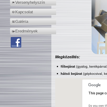
Versenyhelyszín
Kapcsolat
Galéria
Eredmények
Megközelítés:
főbejárat
(gyalog, kerékpárral
hátsó bejárat
(gépkocsival, ke
This page c
Do you own t