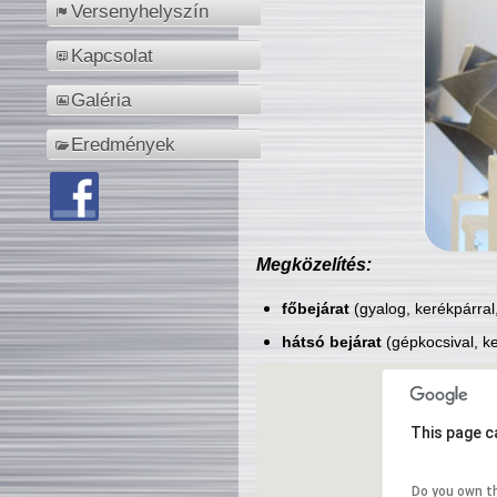
Versenyhelyszín
Kapcsolat
Galéria
Eredmények
Megközelítés:
főbejárat
(gyalog, kerékpárral
hátsó bejárat
(gépkocsival, ke
This page c
Do you own t