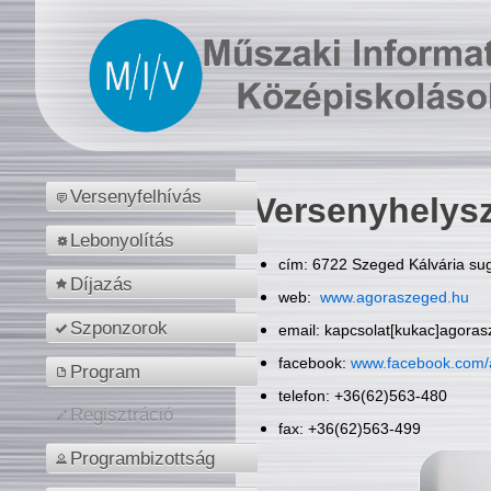
Versenyfelhívás
Versenyhelys
Lebonyolítás
cím: 6722 Szeged Kálvária sug
Díjazás
web:
www.agoraszeged.hu
Szponzorok
email: kapcsolat[kukac]agora
facebook:
www.facebook.com/
Program
telefon: +36(62)563-480
Regisztráció
fax: +36(62)563-499
Programbizottság