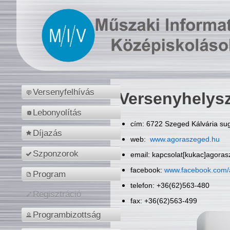
Versenyfelhívás
Versenyhelys
Lebonyolítás
cím: 6722 Szeged Kálvária sug
Díjazás
web:
www.agoraszeged.hu
Szponzorok
email: kapcsolat[kukac]agora
facebook:
www.facebook.com/
Program
telefon: +36(62)563-480
Regisztráció
fax: +36(62)563-499
Programbizottság