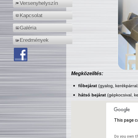
Versenyhelyszín
Kapcsolat
Galéria
Eredmények
Megközelítés:
főbejárat
(gyalog, kerékpárral
hátsó bejárat
(gépkocsival, ke
This page c
Do you own t