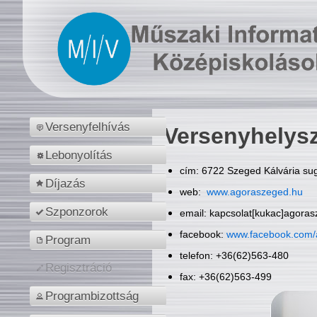
Versenyfelhívás
Versenyhelys
Lebonyolítás
cím: 6722 Szeged Kálvária sug
Díjazás
web:
www.agoraszeged.hu
Szponzorok
email: kapcsolat[kukac]agora
facebook:
www.facebook.com/
Program
telefon: +36(62)563-480
Regisztráció
fax: +36(62)563-499
Programbizottság