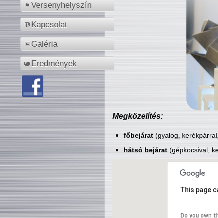
Versenyhelyszín
Kapcsolat
Galéria
Eredmények
Megközelítés:
főbejárat
(gyalog, kerékpárral
hátsó bejárat
(gépkocsival, ke
This page c
Do you own t