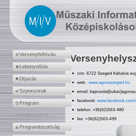
Versenyfelhívás
Versenyhelys
Lebonyolítás
cím: 6722 Szeged Kálvária sug
Díjazás
web:
www.agoraszeged.hu
Szponzorok
email: kapcsolat[kukac]agora
facebook:
www.facebook.com/
Program
telefon: +36(62)563-480
Regisztráció
fax: +36(62)563-499
Programbizottság