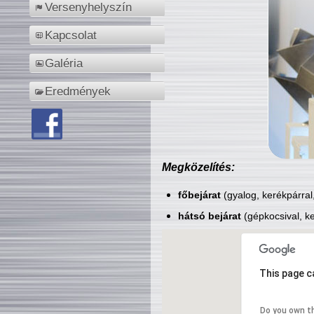
Versenyhelyszín
Kapcsolat
Galéria
Eredmények
Megközelítés:
főbejárat
(gyalog, kerékpárral
hátsó bejárat
(gépkocsival, ke
This page c
Do you own t