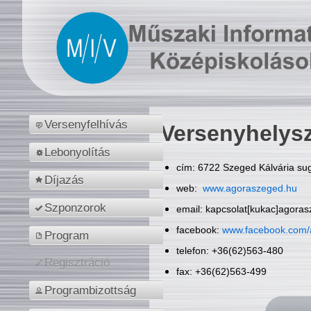
Versenyfelhívás
Versenyhelys
Lebonyolítás
cím: 6722 Szeged Kálvária sug
Díjazás
web:
www.agoraszeged.hu
Szponzorok
email: kapcsolat[kukac]agora
facebook:
www.facebook.com/
Program
telefon: +36(62)563-480
Regisztráció
fax: +36(62)563-499
Programbizottság