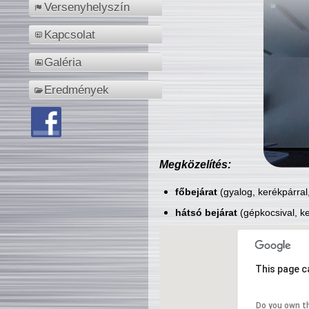
Versenyhelyszín
Kapcsolat
Galéria
Eredmények
Megközelítés:
főbejárat
(gyalog, kerékpárral
hátsó bejárat
(gépkocsival, ke
This page c
Do you own t