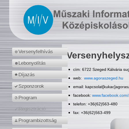
Versenyfelhívás
Versenyhelys
Lebonyolítás
cím: 6722 Szeged Kálvária sug
Díjazás
web:
www.agoraszeged.hu
Szponzorok
email: kapcsolat[kukac]agora
facebook:
www.facebook.com/
Program
telefon: +36(62)563-480
Regisztráció
fax: +36(62)563-499
Programbizottság