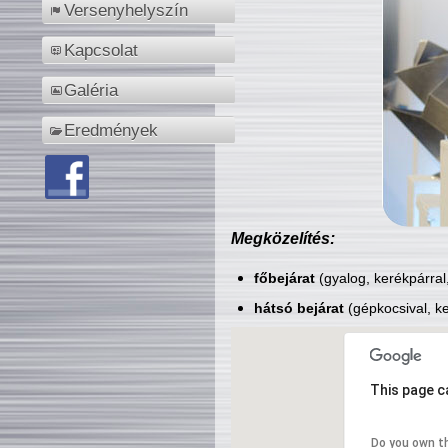
Versenyhelyszín
Kapcsolat
Galéria
Eredmények
Megközelítés:
főbejárat
(gyalog, kerékpárral
hátsó bejárat
(gépkocsival, ke
This page c
Do you own t