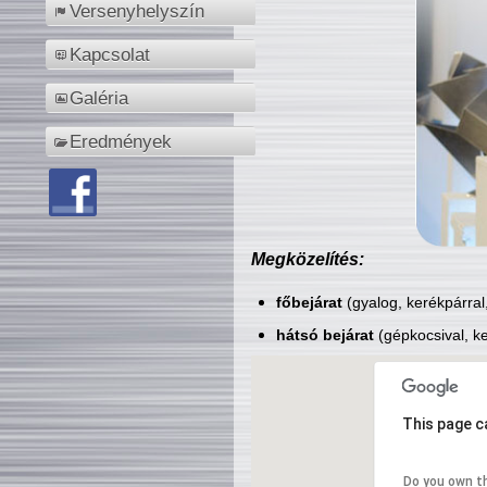
Versenyhelyszín
Kapcsolat
Galéria
Eredmények
Megközelítés:
főbejárat
(gyalog, kerékpárral
hátsó bejárat
(gépkocsival, ke
This page c
Do you own t