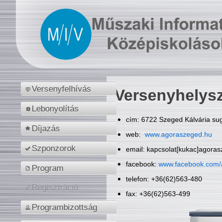
Versenyfelhívás
Versenyhelys
Lebonyolítás
cím: 6722 Szeged Kálvária sug
Díjazás
web:
www.agoraszeged.hu
Szponzorok
email: kapcsolat[kukac]agora
facebook:
www.facebook.com/
Program
telefon: +36(62)563-480
Regisztráció
fax: +36(62)563-499
Programbizottság