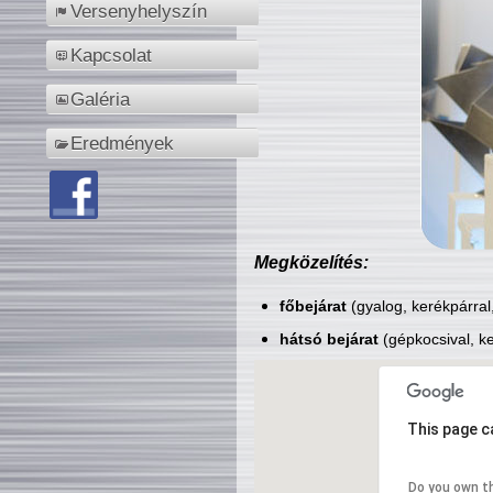
Versenyhelyszín
Kapcsolat
Galéria
Eredmények
Megközelítés:
főbejárat
(gyalog, kerékpárral
hátsó bejárat
(gépkocsival, ke
This page c
Do you own t