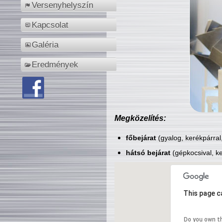
Versenyhelyszín
Kapcsolat
Galéria
Eredmények
Megközelítés:
főbejárat
(gyalog, kerékpárral
hátsó bejárat
(gépkocsival, ke
This page c
Do you own t