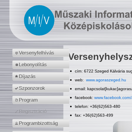
Versenyfelhívás
Versenyhelys
Lebonyolítás
cím: 6722 Szeged Kálvária sug
Díjazás
web:
www.agoraszeged.hu
Szponzorok
email: kapcsolat[kukac]agora
facebook:
www.facebook.com/
Program
telefon: +36(62)563-480
Regisztráció
fax: +36(62)563-499
Programbizottság