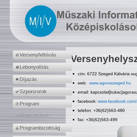
Versenyfelhívás
Versenyhelys
Lebonyolítás
cím: 6722 Szeged Kálvária sug
Díjazás
web:
www.agoraszeged.hu
Szponzorok
email: kapcsolat[kukac]agora
facebook:
www.facebook.com/
Program
telefon: +36(62)563-480
Regisztráció
fax: +36(62)563-499
Programbizottság