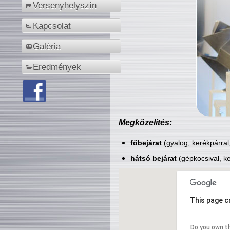
Versenyhelyszín
Kapcsolat
Galéria
Eredmények
Megközelítés:
főbejárat
(gyalog, kerékpárral
hátsó bejárat
(gépkocsival, ke
This page c
Do you own t