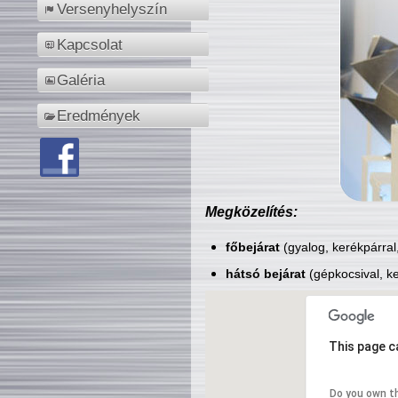
Versenyhelyszín
Kapcsolat
Galéria
Eredmények
Megközelítés:
főbejárat
(gyalog, kerékpárral
hátsó bejárat
(gépkocsival, ke
This page c
Do you own t