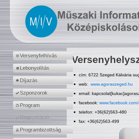
Versenyfelhívás
Versenyhelys
Lebonyolítás
cím: 6722 Szeged Kálvária sug
Díjazás
web:
www.agoraszeged.hu
Szponzorok
email: kapcsolat[kukac]agora
facebook:
www.facebook.com/
Program
telefon: +36(62)563-480
Regisztráció
fax: +36(62)563-499
Programbizottság