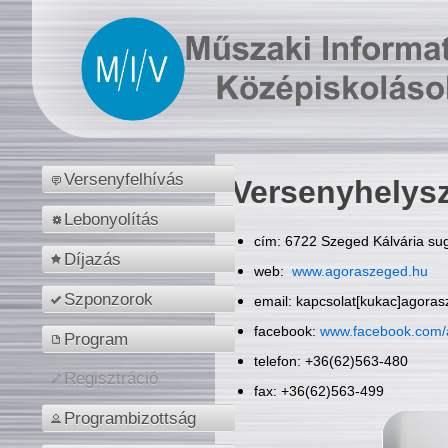
Versenyfelhívás
Versenyhelys
Lebonyolítás
cím: 6722 Szeged Kálvária sug
Díjazás
web:
www.agoraszeged.hu
Szponzorok
email: kapcsolat[kukac]agora
facebook:
www.facebook.com/
Program
telefon: +36(62)563-480
Regisztráció
fax: +36(62)563-499
Programbizottság