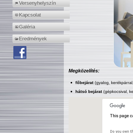
Versenyhelyszín
Kapcsolat
Galéria
Eredmények
Megközelítés:
főbejárat
(gyalog, kerékpárral
hátsó bejárat
(gépkocsival, ke
This page c
Do you own t