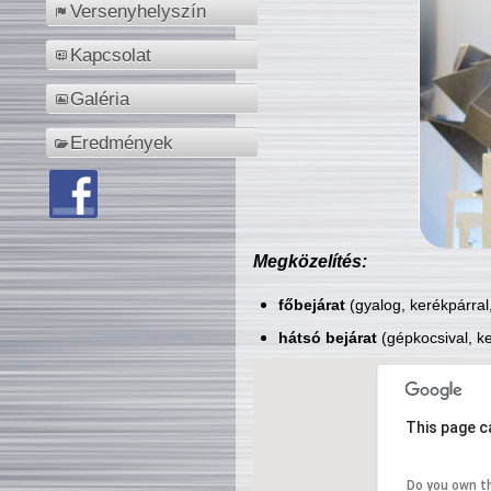
Versenyhelyszín
Kapcsolat
Galéria
Eredmények
Megközelítés:
főbejárat
(gyalog, kerékpárral
hátsó bejárat
(gépkocsival, ke
This page c
Do you own t