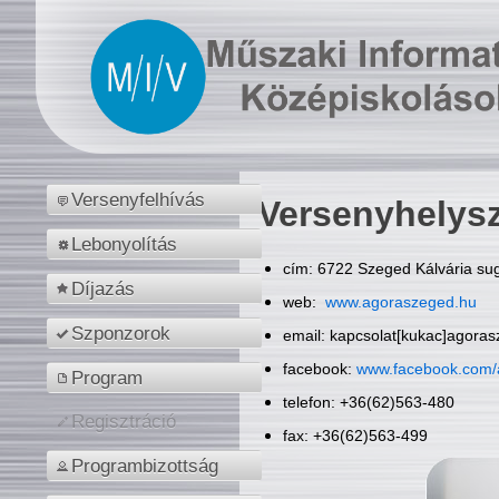
Versenyfelhívás
Versenyhelys
Lebonyolítás
cím: 6722 Szeged Kálvária sug
Díjazás
web:
www.agoraszeged.hu
Szponzorok
email: kapcsolat[kukac]agora
facebook:
www.facebook.com/
Program
telefon: +36(62)563-480
Regisztráció
fax: +36(62)563-499
Programbizottság