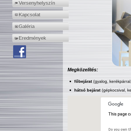
Versenyhelyszín
Kapcsolat
Galéria
Eredmények
Megközelítés:
főbejárat
(gyalog, kerékpárral
hátsó bejárat
(gépkocsival, ke
This page c
Do you own t