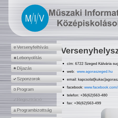
Versenyfelhívás
Versenyhelys
Lebonyolítás
cím: 6722 Szeged Kálvária sug
Díjazás
web:
www.agoraszeged.hu
Szponzorok
email: kapcsolat[kukac]agora
facebook:
www.facebook.com/
Program
telefon: +36(62)563-480
Regisztráció
fax: +36(62)563-499
Programbizottság