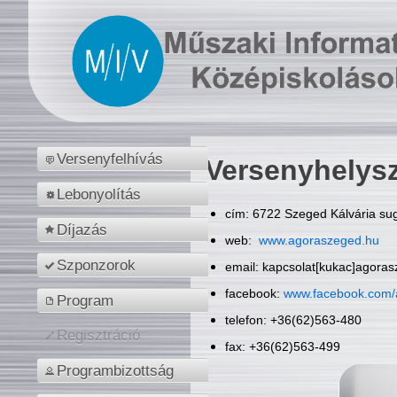
Versenyfelhívás
Versenyhelys
Lebonyolítás
cím: 6722 Szeged Kálvária sug
Díjazás
web:
www.agoraszeged.hu
Szponzorok
email: kapcsolat[kukac]agora
facebook:
www.facebook.com/
Program
telefon: +36(62)563-480
Regisztráció
fax: +36(62)563-499
Programbizottság