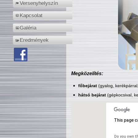
Versenyhelyszín
Kapcsolat
Galéria
Eredmények
Megközelítés:
főbejárat
(gyalog, kerékpárral
hátsó bejárat
(gépkocsival, ke
This page c
Do you own t