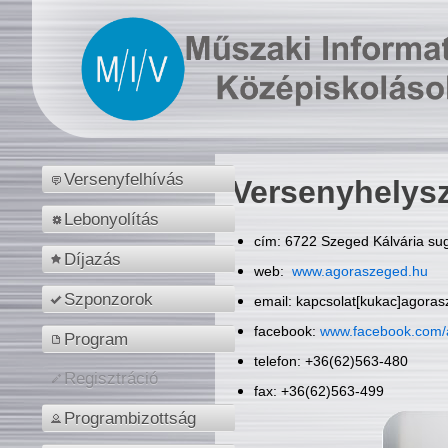
Versenyfelhívás
Versenyhelys
Lebonyolítás
cím: 6722 Szeged Kálvária sug
Díjazás
web:
www.agoraszeged.hu
Szponzorok
email: kapcsolat[kukac]agora
facebook:
www.facebook.com/
Program
telefon: +36(62)563-480
Regisztráció
fax: +36(62)563-499
Programbizottság