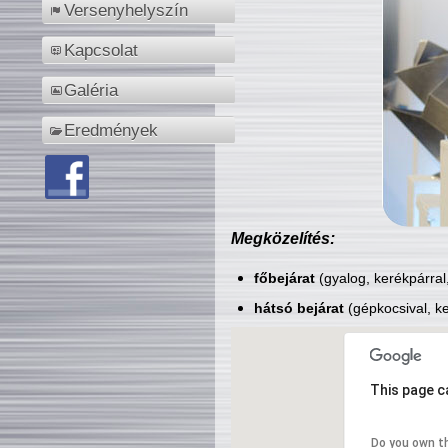
Versenyhelyszín
Kapcsolat
Galéria
Eredmények
Megközelítés:
főbejárat
(gyalog, kerékpárral
hátsó bejárat
(gépkocsival, ke
This page c
Do you own t