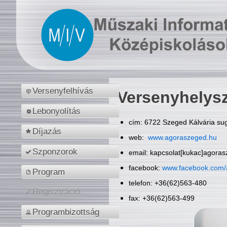
Versenyfelhívás
Versenyhelys
Lebonyolítás
cím: 6722 Szeged Kálvária sug
Díjazás
web:
www.agoraszeged.hu
Szponzorok
email: kapcsolat[kukac]agora
facebook:
www.facebook.com/
Program
telefon: +36(62)563-480
Regisztráció
fax: +36(62)563-499
Programbizottság