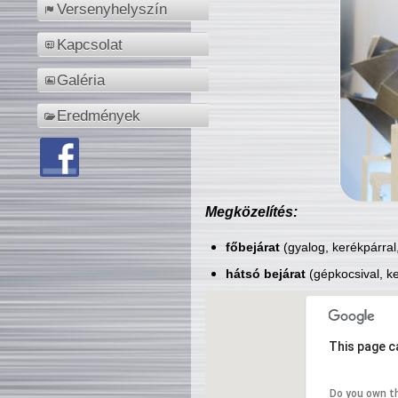
Versenyhelyszín
Kapcsolat
Galéria
Eredmények
Megközelítés:
főbejárat
(gyalog, kerékpárral
hátsó bejárat
(gépkocsival, ke
This page c
Do you own t