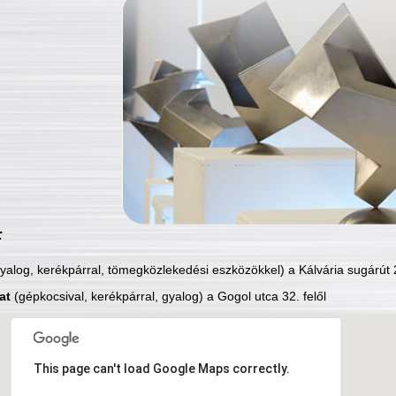
:
yalog, kerékpárral, tömegközlekedési eszközökkel) a Kálvária sugárút 2
at
(gépkocsival, kerékpárral, gyalog) a Gogol utca 32. felől
This page can't load Google Maps correctly.