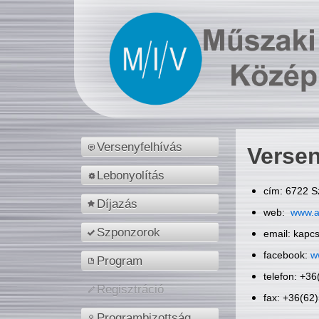
Versenyfelhívás
Versen
Lebonyolítás
cím: 6722 S
Díjazás
web:
www.a
Szponzorok
email: kapc
facebook:
w
Program
telefon: +3
Regisztráció
fax: +36(62
Programbizottság