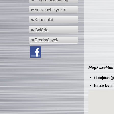
Versenyhelyszín
Kapcsolat
Galéria
Eredmények
Megközelítés
főbejárat
(g
hátsó bejár