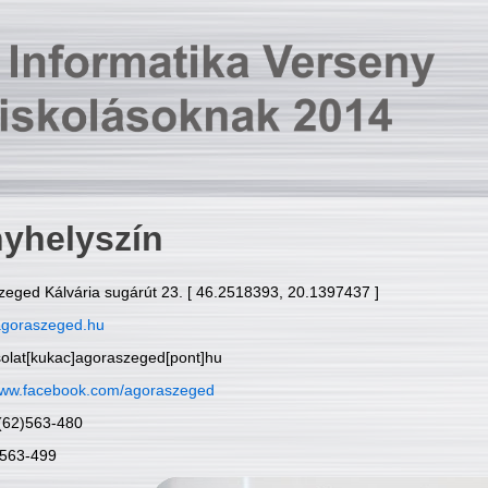
yhelyszín
zeged Kálvária sugárút 23. [ 46.2518393, 20.1397437 ]
goraszeged.hu
solat[kukac]agoraszeged[pont]hu
ww.facebook.com/agoraszeged
6(62)563-480
)563-499