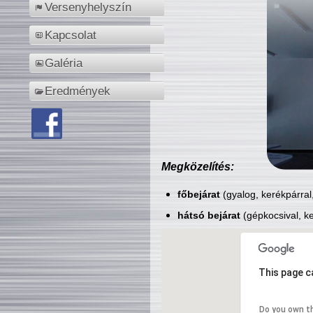
Versenyhelyszín
Kapcsolat
Galéria
Eredmények
Megközelítés:
főbejárat
(gyalog, kerékpárral
hátsó bejárat
(gépkocsival, ke
This page c
Do you own t