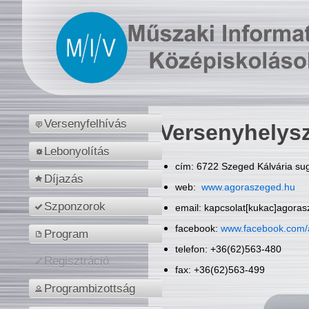
Versenyfelhívás
Versenyhelys
Lebonyolítás
cím: 6722 Szeged Kálvária sug
Díjazás
web:
www.agoraszeged.hu
Szponzorok
email: kapcsolat[kukac]agora
facebook:
www.facebook.com/
Program
telefon: +36(62)563-480
Regisztráció
fax: +36(62)563-499
Programbizottság