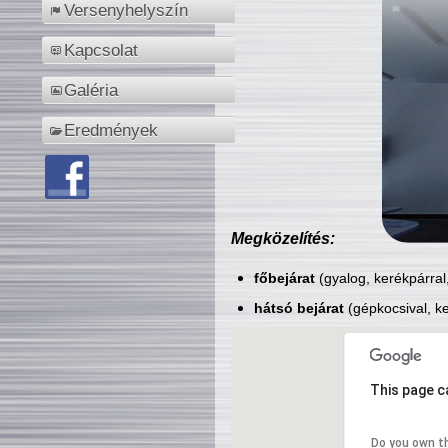
Versenyhelyszín
Kapcsolat
Galéria
Eredmények
Megközelítés:
főbejárat
(gyalog, kerékpárral
hátsó bejárat
(gépkocsival, ke
This page c
Do you own t