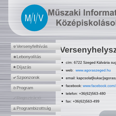
Versenyfelhívás
Versenyhelys
Lebonyolítás
cím: 6722 Szeged Kálvária sug
Díjazás
web:
www.agoraszeged.hu
Szponzorok
email: kapcsolat[kukac]agora
facebook:
www.facebook.com/
Program
telefon: +36(62)563-480
Regisztráció
fax: +36(62)563-499
Programbizottság