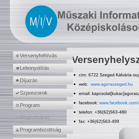
Versenyfelhívás
Versenyhelys
Lebonyolítás
cím: 6722 Szeged Kálvária sug
Díjazás
web:
www.agoraszeged.hu
Szponzorok
email: kapcsolat[kukac]agora
facebook:
www.facebook.com/
Program
telefon: +36(62)563-480
Regisztráció
fax: +36(62)563-499
Programbizottság