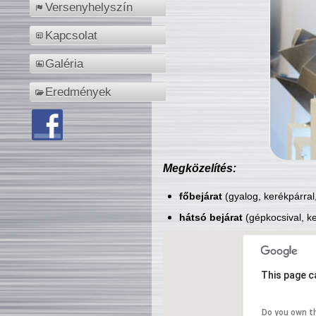
Versenyhelyszín
Kapcsolat
Galéria
Eredmények
Megközelítés:
főbejárat
(gyalog, kerékpárral
hátsó bejárat
(gépkocsival, ke
This page c
Do you own t