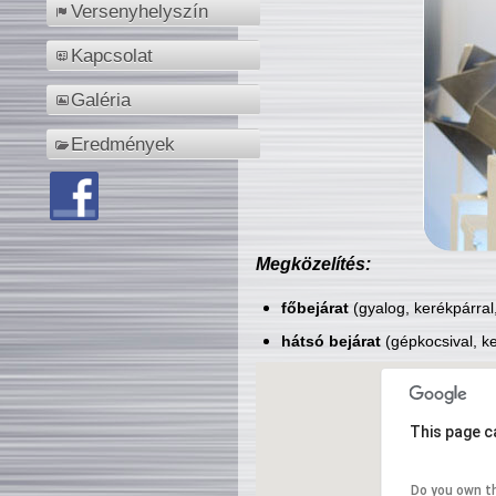
Versenyhelyszín
Kapcsolat
Galéria
Eredmények
Megközelítés:
főbejárat
(gyalog, kerékpárral
hátsó bejárat
(gépkocsival, ke
This page c
Do you own t