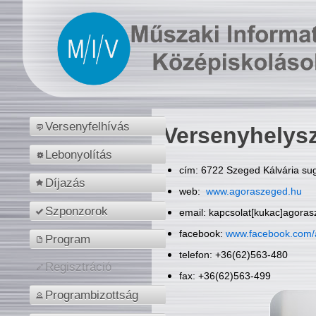
Versenyfelhívás
Versenyhelys
Lebonyolítás
cím: 6722 Szeged Kálvária sug
Díjazás
web:
www.agoraszeged.hu
Szponzorok
email: kapcsolat[kukac]agora
facebook:
www.facebook.com/
Program
telefon: +36(62)563-480
Regisztráció
fax: +36(62)563-499
Programbizottság