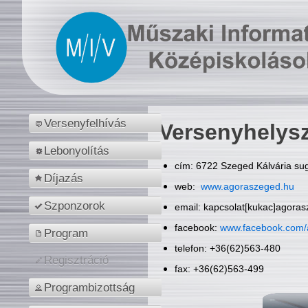
Versenyfelhívás
Versenyhelys
Lebonyolítás
cím: 6722 Szeged Kálvária sug
Díjazás
web:
www.agoraszeged.hu
Szponzorok
email: kapcsolat[kukac]agora
facebook:
www.facebook.com/
Program
telefon: +36(62)563-480
Regisztráció
fax: +36(62)563-499
Programbizottság