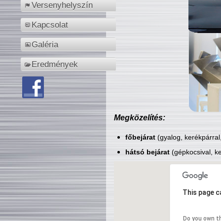
Versenyhelyszín
Kapcsolat
Galéria
Eredmények
Megközelítés:
főbejárat
(gyalog, kerékpárral
hátsó bejárat
(gépkocsival, ke
This page c
Do you own t