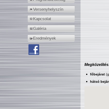
Versenyhelyszín
Kapcsolat
Galéria
Eredmények
Megközelítés
főbejárat
(g
hátsó bejár