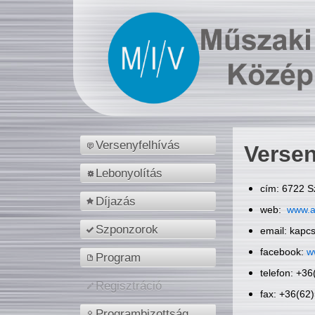
Versenyfelhívás
Versen
Lebonyolítás
cím: 6722 S
Díjazás
web:
www.a
Szponzorok
email: kapc
facebook:
w
Program
telefon: +3
Regisztráció
fax: +36(62
Programbizottság