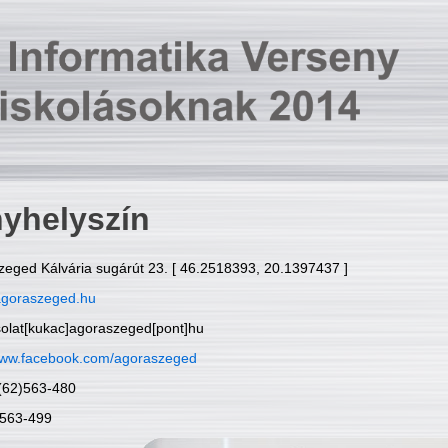
yhelyszín
zeged Kálvária sugárút 23. [ 46.2518393, 20.1397437 ]
goraszeged.hu
solat[kukac]agoraszeged[pont]hu
ww.facebook.com/agoraszeged
6(62)563-480
)563-499