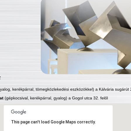
:
yalog, kerékpárral, tömegközlekedési eszközökkel) a Kálvária sugárút 2
at
(gépkocsival, kerékpárral, gyalog) a Gogol utca 32. felől
This page can't load Google Maps correctly.