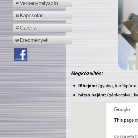
Versenyhelyszín
Kapcsolat
Galéria
Eredmények
Megközelítés:
főbejárat
(gyalog, kerékpárral
hátsó bejárat
(gépkocsival, ke
This page c
Do you own t