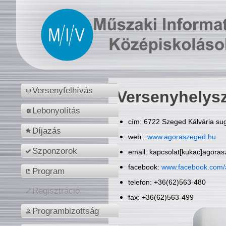
Versenyfelhívás
Versenyhelys
Lebonyolítás
cím: 6722 Szeged Kálvária sug
Díjazás
web:
www.agoraszeged.hu
Szponzorok
email: kapcsolat[kukac]agora
facebook:
www.facebook.com/
Program
telefon: +36(62)563-480
Regisztráció
fax: +36(62)563-499
Programbizottság