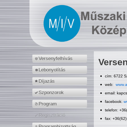
Versenyfelhívás
Versen
Lebonyolítás
cím: 6722 S
Díjazás
web:
www.a
Szponzorok
email: kapc
facebook:
w
Program
telefon: +3
Regisztráció
fax: +36(62
Programbizottság