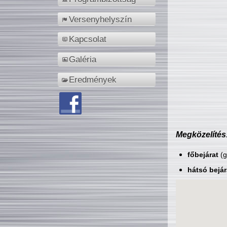
Versenyhelyszín
Kapcsolat
Galéria
Eredmények
Megközelítés
főbejárat
(g
hátsó bejár