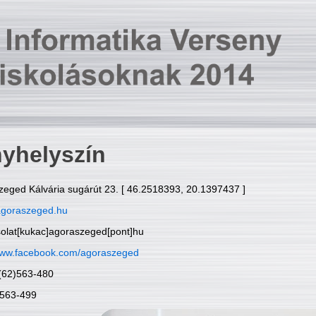
yhelyszín
zeged Kálvária sugárút 23. [ 46.2518393, 20.1397437 ]
goraszeged.hu
solat[kukac]agoraszeged[pont]hu
ww.facebook.com/agoraszeged
6(62)563-480
)563-499