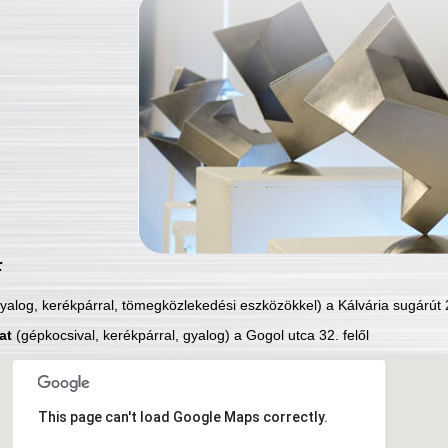
:
yalog, kerékpárral, tömegközlekedési eszközökkel) a Kálvária sugárút 2
at
(gépkocsival, kerékpárral, gyalog) a Gogol utca 32. felől
This page can't load Google Maps correctly.